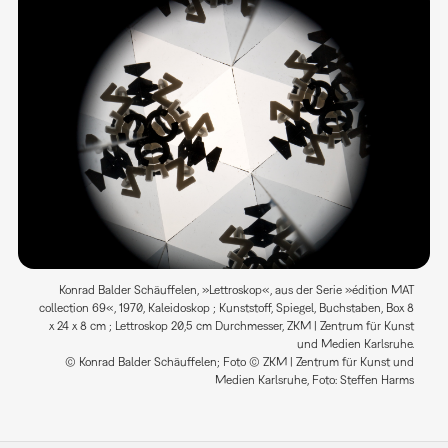
Konrad Balder Schäuffelen, »Lettroskop«, aus der Serie »édition MAT
collection 69«, 1970, Kaleidoskop ; Kunststoff, Spiegel, Buchstaben, Box 8
x 24 x 8 cm ; Lettroskop 20,5 cm Durchmesser, ZKM | Zentrum für Kunst
und Medien Karlsruhe.
© Konrad Balder Schäuffelen; Foto © ZKM | Zentrum für Kunst und
Medien Karlsruhe, Foto: Steffen Harms