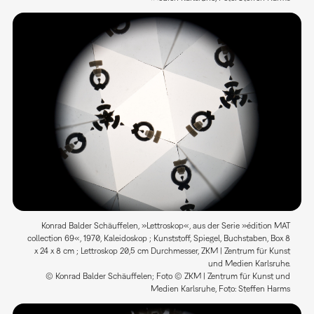
Konrad Balder Schäuffelen, »Lettroskop«, aus der Serie »édition MAT
collection 69«, 1970, Kaleidoskop ; Kunststoff, Spiegel, Buchstaben, Box 8
x 24 x 8 cm ; Lettroskop 20,5 cm Durchmesser, ZKM | Zentrum für Kunst
und Medien Karlsruhe.
© Konrad Balder Schäuffelen; Foto © ZKM | Zentrum für Kunst und
Medien Karlsruhe, Foto: Steffen Harms