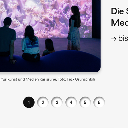
Die 
Med
→ bis
für Kunst und Medien Karlsruhe, Foto: Felix Grünschloß
1
2
3
4
5
6