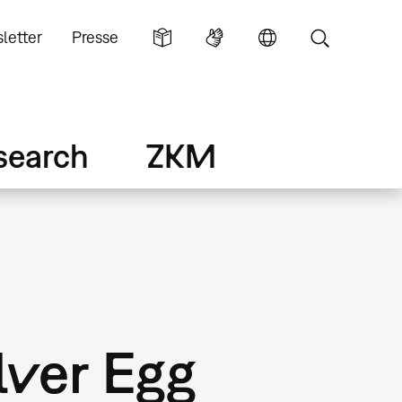
letter
Presse
search
ZKM
lver Egg