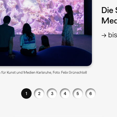
Die 
Med
→ bis
für Kunst und Medien Karlsruhe, Foto: Felix Grünschloß
1
2
3
4
5
6