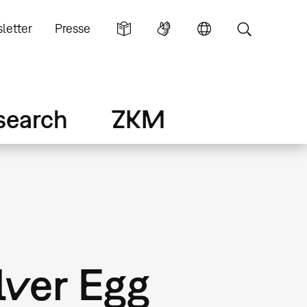
letter
Presse
search
ZKM
lver Egg