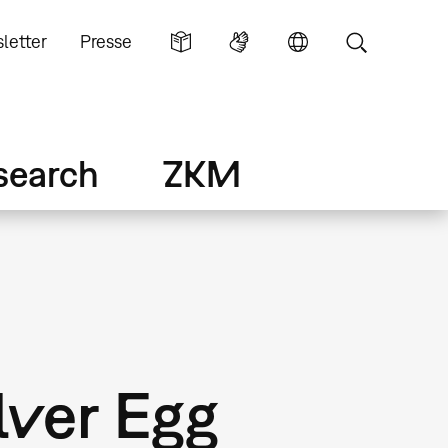
letter
Presse
search
ZKM
lver Egg