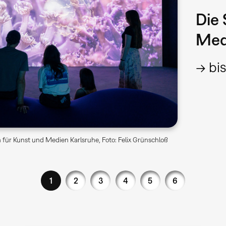
Die 
Med
→ bis
für Kunst und Medien Karlsruhe, Foto: Felix Grünschloß
1
2
3
4
5
6