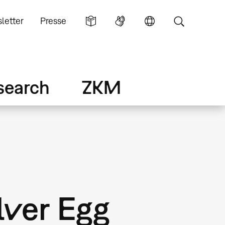
letter
Presse
search
ZKM
lver Egg