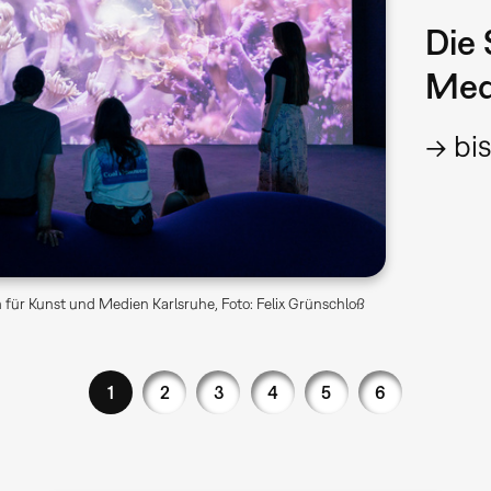
Die 
Med
→ bis
für Kunst und Medien Karlsruhe, Foto: Felix Grünschloß
1
2
3
4
5
6