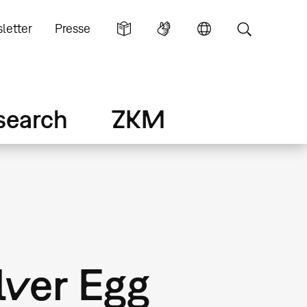
letter
Presse
search
ZKM
lver Egg