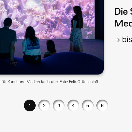
Die 
Med
→ bis
für Kunst und Medien Karlsruhe, Foto: Felix Grünschloß
1
2
3
4
5
6