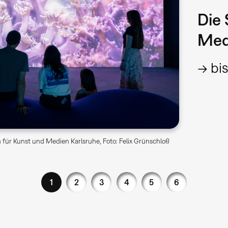
Die 
Med
→ bis
für Kunst und Medien Karlsruhe, Foto: Felix Grünschloß
1
2
3
4
5
6