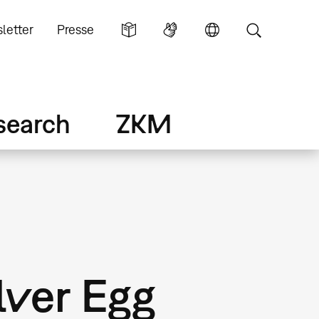
letter
Presse
search
ZKM
lver Egg