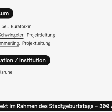
sum
ibel
Kurator/in
Schwingeler
Projektleitung
emmerling
Projektleitung
ation / Institution
lsruhe
jekt im Rahmen des Stadtgeburtstags – 300 