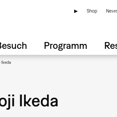
▶
Shop
News
Besuch
Programm
Re
 Ikeda
ji Ikeda