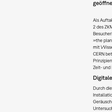
geöffne
Als Aufta
2 des ZKM
BesucherI
»the plan
mit Wisse
CERN betr
Prinzipie
Zeit- un
Digital
Durch die
Installat
Geräusche
Untersuc