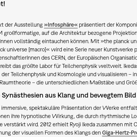
t!
kt der Ausstellung
»Infosphäre«
präsentiert der Komponis
 großformatige, auf die Architektur bezogene Projektio
nnen vollständig eintauchen können. Mit »the planck un
ck universe [macro]« wird eine Serie neuer Kunstwerke pr
nschaftlerInnen des CERN, der Europäischen Organisation
eibt das größte Labor für Teilchenphysik weltweit. Ikeda
n der Teilchenphysik und Kosmologie und visualisieren – 
d Raumtheorie – die unterschiedlichen Maßstäbe und Gr
e Synästhesien aus Klang und bewegtem Bild
 immersive, spektakuläre Präsentation der Werke entfalt
ionen ihre hypnotische Wirkung, die durch rhythmische Lo
 verstärkt wird. 2012 erhielt Ryoji Ikeda zusammen mit C
hung der visuellen Formen des Klangs den
Giga-Hertz-Pr