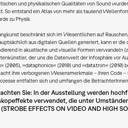
ischen und physikalischen Qualitäten von Sound wurde
lt. So entstand ein Atlas von mehr als tausend Wellenform
de zu Physik.
angkunst beschränkt sich im Wesentlichen auf Rauschen, 
uptsächlich aus digitalen Quellen generiert, kann er die
dierend in akustische und visuelle Formen verwandeln (z.B
tenkünstler, der uns die Datenwelt der Infosphäre vor A
« (2005), »dataphonics« (2010) und »data.tron« (2010) b
macht ihre verborgenen Wesensmerkmale – ihren Code – 
zesse entfalten sich und umfangen die BetrachterInnen
eachten Sie: In der Ausstellung werden hoch
kopeffekte verwendet, die unter Umständen 
 (STROBE EFFECTS ON VIDEO AND HIGH SO