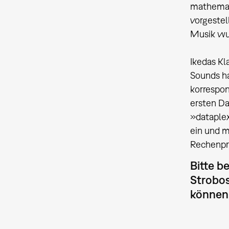
mathemat
vorgestel
Musik wur
Ikedas Kl
Sounds ha
korrespon
ersten Da
»dataplex
ein und 
Rechenpro
Bitte b
Strobos
können