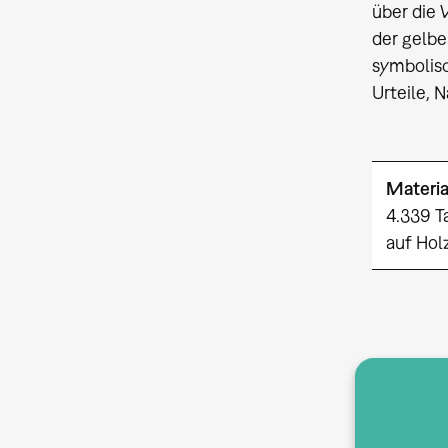
über die 
der gelbe
symbolis
Urteile, 
Materia
4.339 T
auf Hol