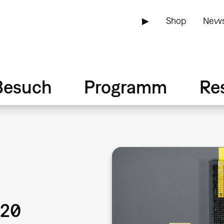
▶
Shop
News
Besuch
Programm
Re
020