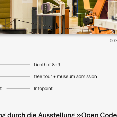
© ZK
Lichthof 8+9
free tour + museum admission
t
Infopoint
ng durch die Ausstellung »Open Codes