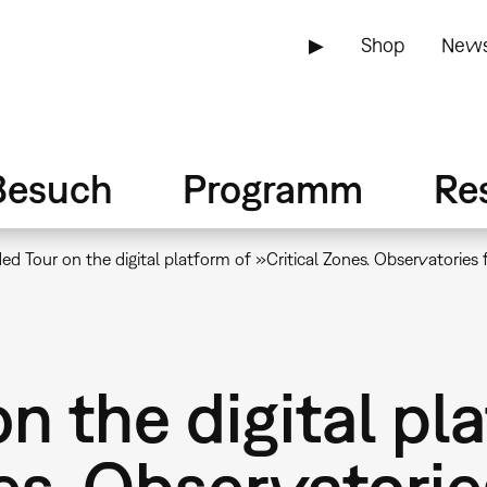
▶
Shop
News
Besuch
Programm
Re
ed Tour on the digital platform of »Critical Zones. Observatories f
n the digital pl
es. Observatorie