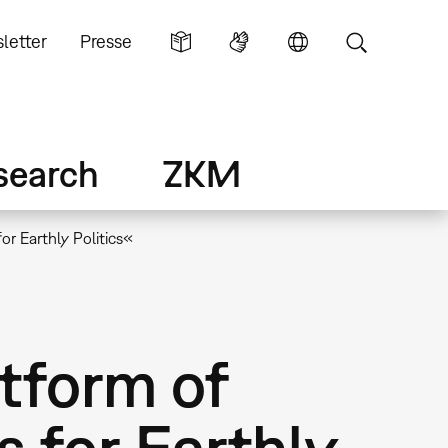
letter
Presse
search
ZKM
or Earthly Politics«
atform of
s for Earthly