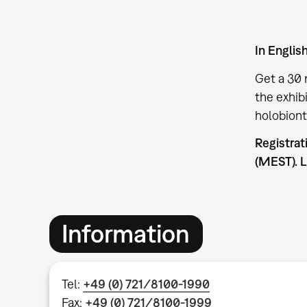
In Englis
Get a 30 
the exhibi
holobion
Registrat
(MEST). L
Information
Tel:
+49 (0) 721/8100-1990
Fax:
+49 (0) 721/8100-1999