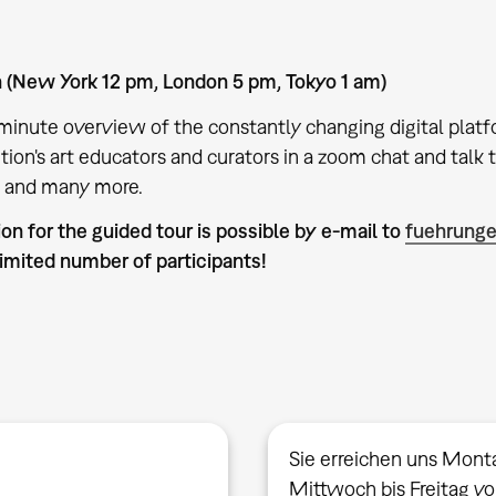
h (New York 12 pm, London 5 pm, Tokyo 1 am)
minute overview of the constantly changing digital platf
tion's art educators and curators in a zoom chat and talk t
t and many more.
ion for the guided tour is possible by e-mail to
fuehrung
imited number of participants!
Sie erreichen uns Mont
Mittwoch bis Freitag v