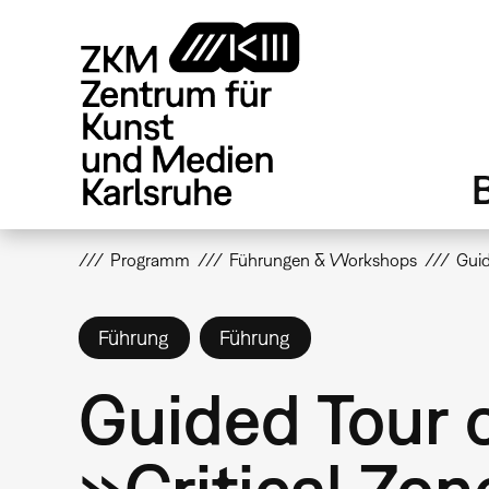
Direkt
zum
Inhalt
Programm
Führungen & Workshops
Guid
Führung
Führung
Guided Tour o
»Critical Zon