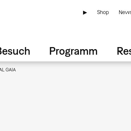
▶
Shop
News
Besuch
Programm
Re
AL GAIA