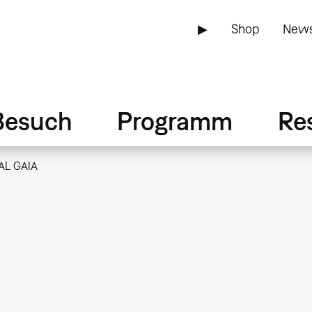
▶
Shop
News
Besuch
Programm
Re
AL GAIA