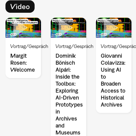
Video
Vortrag/Gespräch
Vortrag/Gespräch
Vortrag/Gesprä
Margit
Dominik
Giovanni
Rosen:
Bönisch
Colavizza:
Welcome
Alpári:
Using AI
Inside the
to
Toolbox:
Broaden
Exploring
Access to
AI-Driven
Historical
Prototypes
Archives
in
Archives
and
Museums