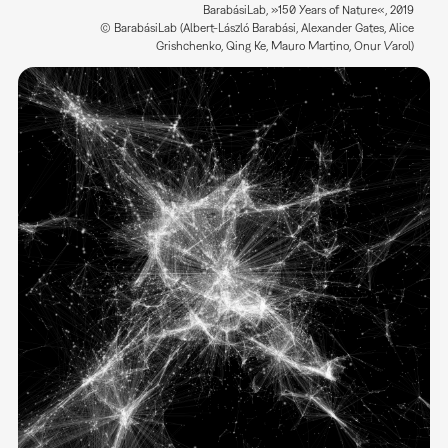
BarabásiLab, »150 Years of Nature«, 2019
© BarabásiLab (Albert-László Barabási, Alexander Gates, Alice
Grishchenko, Qing Ke, Mauro Martino, Onur Varol)