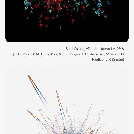
BarabásiLab, »The Art Network«, 2018
© BarabásiLab (A.-L. Barabási, S.P. Fraiberger, A. Grishchenko, M. Resch, C.
Riedl, und R. Sinatra)