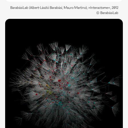
BarabásiLab (Albert-László Barabási, Mauro Martino), »Interactome«, 2012
© BarabásiLab