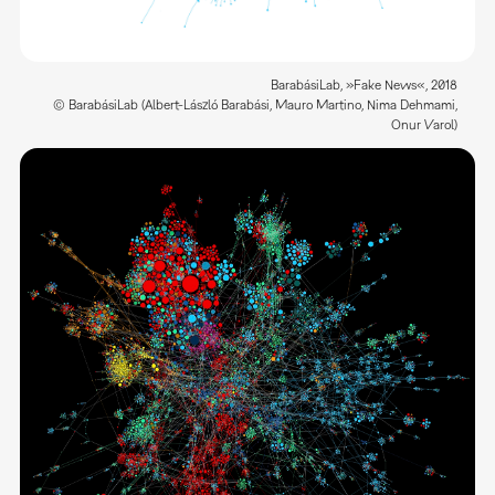
BarabásiLab, »Fake News«, 2018
© BarabásiLab (Albert-László Barabási, Mauro Martino, Nima Dehmami,
Onur Varol)