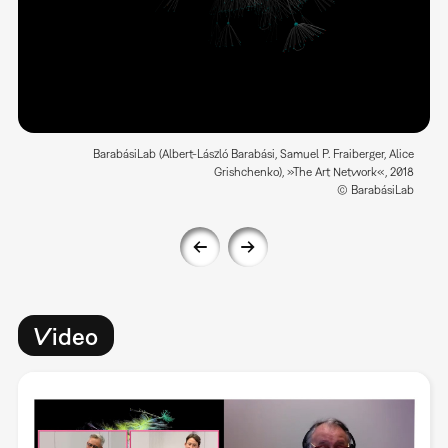
BarabásiLab (Albert-László Barabási, Samuel P. Fraiberger, Alice
Grishchenko), »The Art Network«, 2018
© BarabásiLab
Video