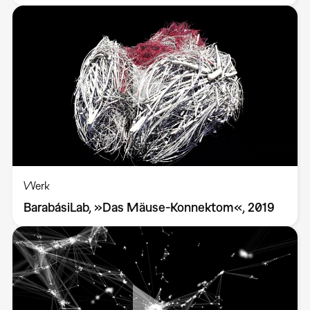
Werk
BarabásiLab, »Das Mäuse-Konnektom«, 2019