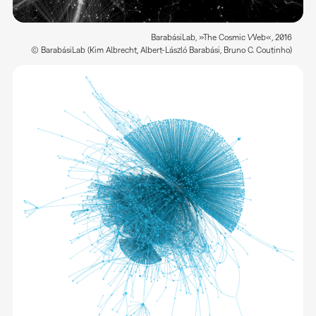
BarabásiLab, »The Cosmic Web«, 2016
© BarabásiLab (Kim Albrecht, Albert-László Barabási, Bruno C. Coutinho)