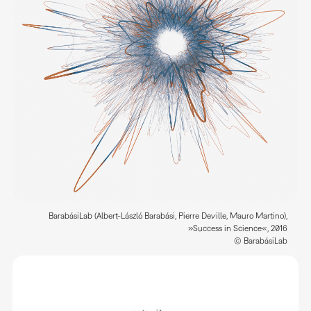
BarabásiLab (Albert-László Barabási, Pierre Deville, Mauro Martino),
»Success in Science«, 2016
© BarabásiLab