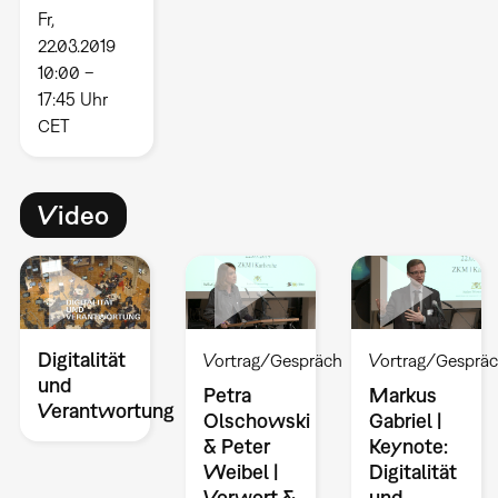
Fr,
22.03.2019
10:00 –
17:45 Uhr
CET
Video
Digitalität
Vortrag/Gespräch
Vortrag/Gesprä
und
Petra
Markus
Verantwortung
Olschowski
Gabriel |
& Peter
Keynote:
Weibel |
Digitalität
Vorwort &
und