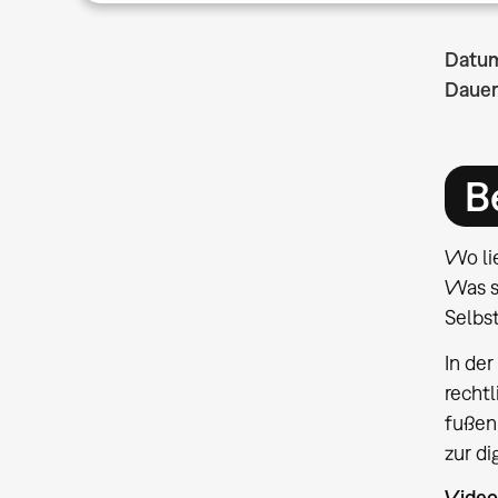
Datu
Dauer
B
Wo li
Was s
Selbst
In de
rechtl
fußen
zur di
Video