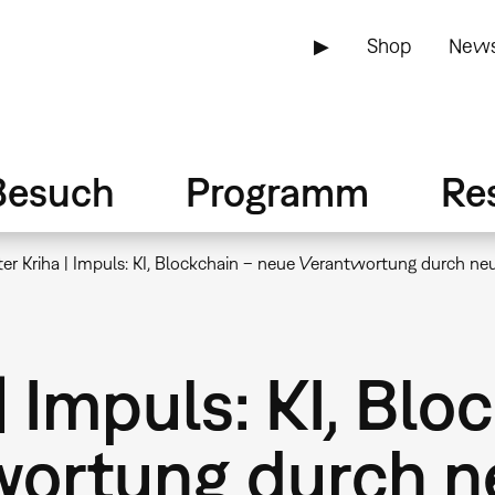
▶
Shop
News
Besuch
Programm
Re
er Kriha | Impuls: KI, Blockchain – neue Verantwortung durch neu
| Impuls: KI, Blo
ortung durch ne