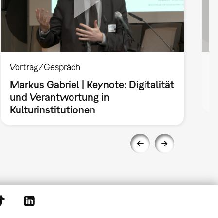
Vortrag/Gespräch
V
Markus Gabriel | Keynote: Digitalität
C
und Verantwortung in
E
Kulturinstitutionen