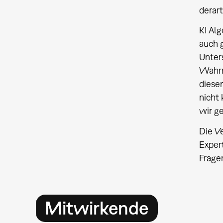
derar
KI Al
auch 
Unter
Wahrn
diese
nicht
wir g
Die V
Exper
Frage
Mitwirkende