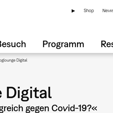
▶
Shop
News
Besuch
Programm
Re
loglounge Digital
 Digital
greich gegen Covid-19?«