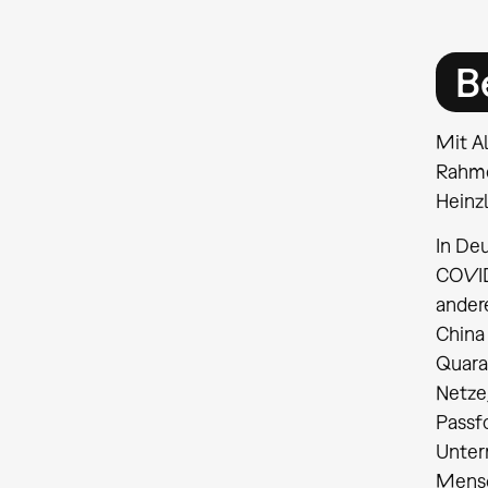
B
Mit A
Rahme
Heinzl
In Deu
COVID
ander
China 
Quara
Netze
Passf
Untern
Mensch