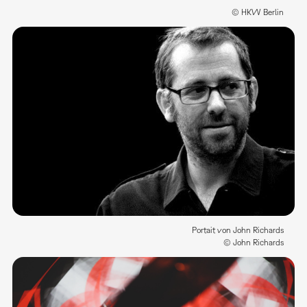
© HKW Berlin
Portait von John Richards
© John Richards