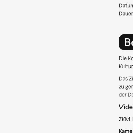
Datu
Dauer
B
Die Ko
Kultu
Das Zi
zu ger
der De
Vide
ZKM | 
Kame