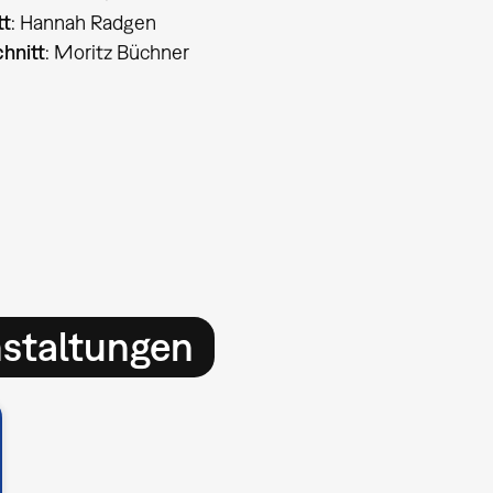
tt
: Hannah Radgen
chnitt
: Moritz Büchner
nstaltungen