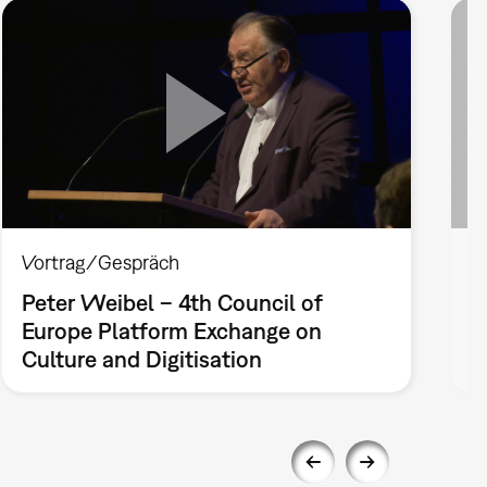
Vortrag/Gespräch
V
Peter Weibel – 4th Council of
K
Europe Platform Exchange on
E
Culture and Digitisation
C