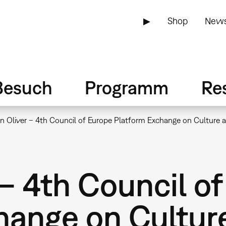
▶
Shop
News
Besuch
Programm
Re
an Oliver – 4th Council of Europe Platform Exchange on Culture a
 – 4th Council o
hange on Cultur