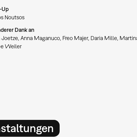
-Up
os Noutsos
derer Dank an
a Joetze, Anna Maganuco, Freo Majer, Daria Mille, Marti
ee Weiler
nstaltungen