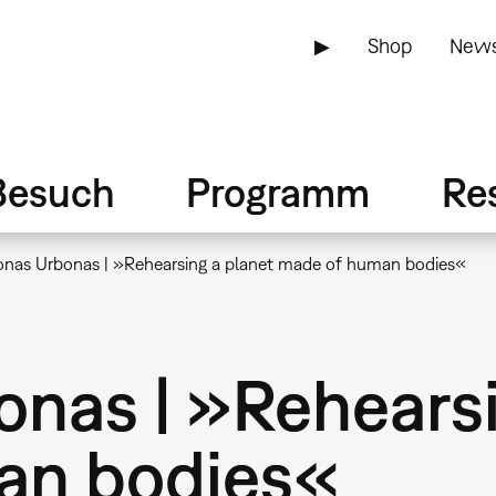
▶
Shop
News
Besuch
Programm
Re
jonas Urbonas | »Rehearsing a planet made of human bodies«
onas | »Rehears
an bodies«