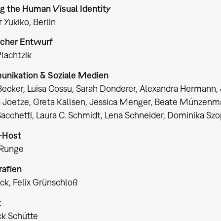
ng the Human Visual Identity
r Yukiko, Berlin
scher Entwurf
Plachtzik
nikation & Soziale Medien
Becker, Luisa Cossu, Sarah Donderer, Alexandra Hermann,
 Joetze, Greta Kallsen, Jessica Menger, Beate Münzenmai
Sacchetti, Laura C. Schmidt, Lena Schneider, Dominika S
-Host
 Runge
rafien
ck, Felix Grünschloß
k
ck Schütte