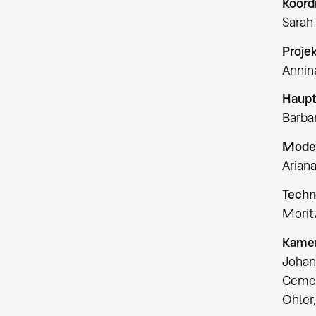
Koord
Sarah 
Proje
Annina
Haupt
Barba
Moder
Ariana
Techn
Morit
Kamer
Johan
Cemer
Öhler