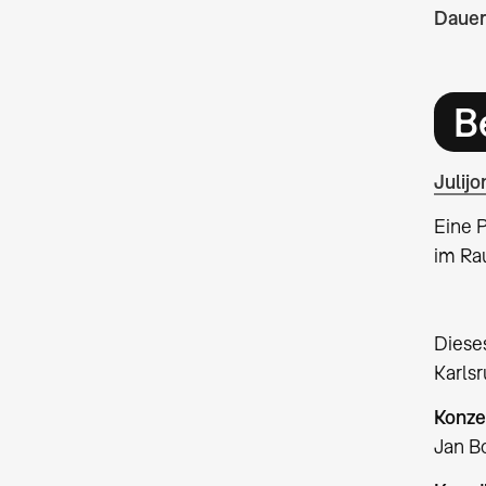
Dauer
B
Julij
Eine P
im Ra
Diese
Karls
Konze
Jan B