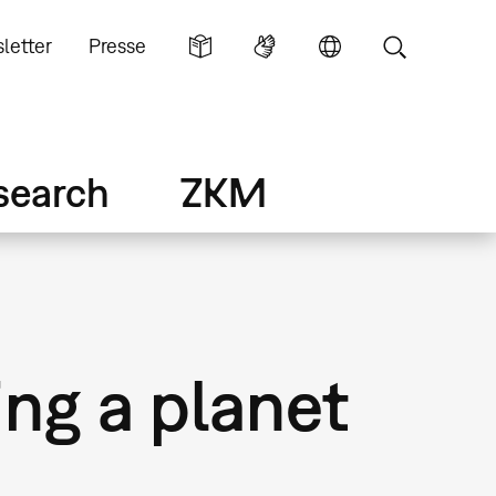
letter
Presse
search
ZKM
ing a planet