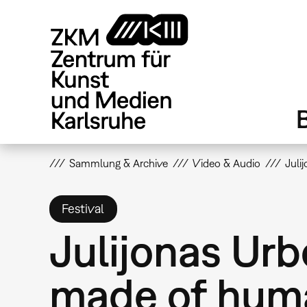
Direkt
zum
Inhalt
Sammlung & Archive
Video & Audio
Juli
Festival
Julijonas Urb
made of hum