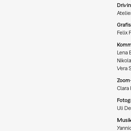
Drivi
Atelie
Grafi
Felix 
Kommu
Lena 
Nikola
Vera 
Zoom
Clara
Fotog
Uli De
Musi
Yanni