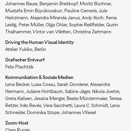
Johannes Bauer, Benjamin Breitkopf, Moritz Büchner,
Mustafa Emin Büyükcoskun, Pauline Cemeris, Jule
Heinzmann, Alejandra Miranda Janus, Andy Koch, Xenia
Leidig, Peter Müller, Olga Öhler, Sophie Reißfelder, Quirin
Thalhammer, Victor van Wetten, Christina Zartmann
Driving the Human Visual Identity
Atelier Yukiko, Berlin
Grafischer Entwurf
Felix Plachtzik
Kommunikation & Soziale Medien
Lena Becker, Luisa Cossu, Sarah Donderer, Alexandra
Hermann, Juliane Hohlbaum, Sabine Jäger, Nikola Joetze,
Greta Kallsen, Jessica Menger, Beate Münzenmaier, Teresa
Retzer, Inês Revés, Vera Sacchetti, Laura C. Schmidt, Lena
Schneider, Dominika Szope, Johannes Wiesel
Zoom-Host
Clara Runge