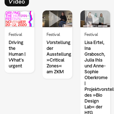
Video
Festival
Festival
Festival
Driving
Vorstellung
Lisa Ertel,
the
der
Ina
Human |
Ausstellung
Grabosch,
What's
»Critical
Julia Ihls
urgent
Zones«
und Anne-
am ZKM
Sophie
Oberkrome
|
Projektvorstel
des »Bio
Design
Lab« der
HfG