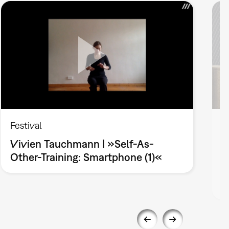
Festival
F
Vivien Tauchmann | »Self-As-
L
Other-Training: Smartphone (1)«
u
P
L