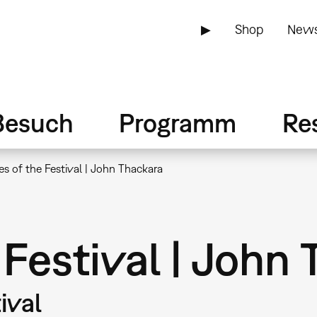
▶
Shop
News
Besuch
Programm
Re
es of the Festival | John Thackara
 Festival | John
ival