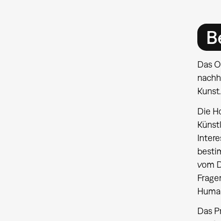
B
Das O
nachh
Kunst.
Die H
Künst
Intere
besti
vom Di
Frage
Huma
Das P