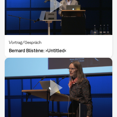
Vortrag/Gespräch
Bernard Blistène: ›Untitled‹