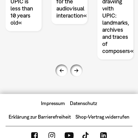
UPIC is
for the
drawing
less than
audiovisual
with
10 years
interaction«
UPIC:
old«
landmarks,
archives
and traces
of
composers«
Impressum
Datenschutz
Erklärung zur Barrierefreiheit
Shop-Vertrag widerrufen