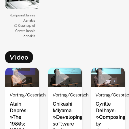
Komponist Iannis
Xenakis
© Courtesy of
Centre Iannis
Xenakis
Video
Vortrag/Gespräch
Vortrag/Gespräch
Vortrag/Gesprä
Alain
Chikashi
Cyrille
Deprés:
Miyama:
Delhaye:
»The
»Developing
»Composing
1980s:
software
by