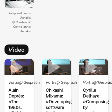
Komponist Iannis
Xenakis
© Courtesy of
Centre Iannis
Xenakis
Video
Vortrag/Gespräch
Vortrag/Gespräch
Vortrag/Gesprä
Alain
Chikashi
Cyrille
Deprés:
Miyama:
Delhaye:
»The
»Developing
»Composing
1980s:
software
by