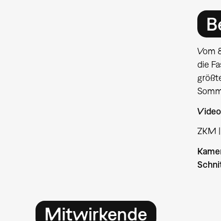
B
Vom 8
die F
größt
Somme
Video
ZKM |
Kame
Schni
Mitwirkende