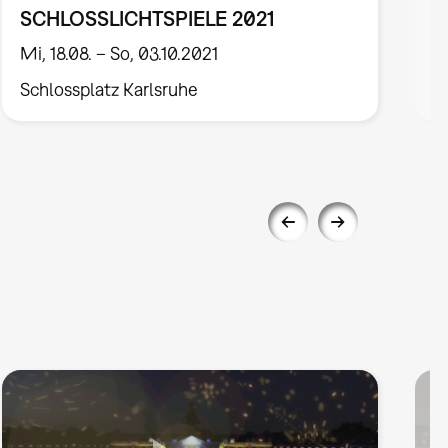
SCHLOSSLICHTSPIELE 2021
S
Mi, 18.08. – So, 03.10.2021
D
Schlossplatz Karlsruhe
S