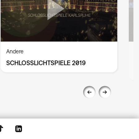
Andere
A
SCHLOSSLICHTSPIELE 2019
P
2