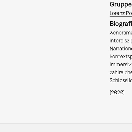
Gruppe
Lorenz Po
Biograf
Xenorama 
interdisz
Narration
kontextsp
immersiv 
zahlreich
Schlossli
[2020]