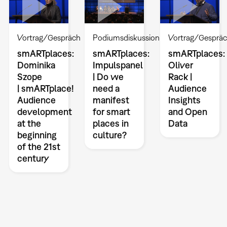
Vortrag/Gespräch
Podiumsdiskussion
Vortrag/Gesprä
smARTplaces:
smARTplaces:
smARTplaces:
Dominika
Impulspanel
Oliver
Szope
| Do we
Rack |
| smARTplace!
need a
Audience
Audience
manifest
Insights
development
for smart
and Open
at the
places in
Data
beginning
culture?
of the 21st
century