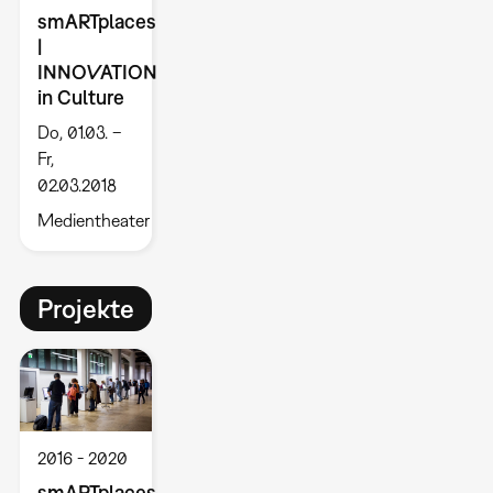
smARTplaces
|
INNOVATION
in Culture
Do, 01.03. –
Fr,
02.03.2018
Medientheater
Projekte
2016
2020
smARTplaces