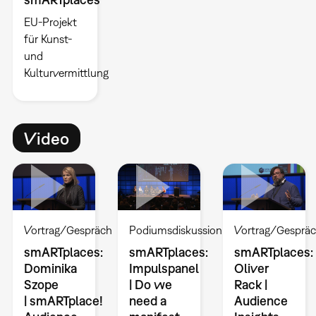
EU-Projekt
für Kunst-
und
Kulturvermittlung
Video
Vortrag/Gespräch
Podiumsdiskussion
Vortrag/Gesprä
smARTplaces:
smARTplaces:
smARTplaces:
Dominika
Impulspanel
Oliver
Szope
| Do we
Rack |
| smARTplace!
need a
Audience