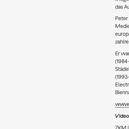
das A
Peter
Medien
europ
zahlre
Er war
(1984
Städe
(1993–
Electr
Bienna
www.p
Video
ZKM |