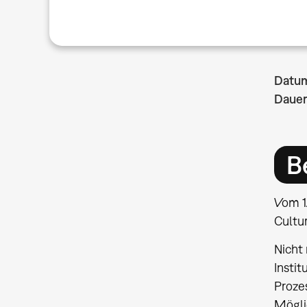
Datu
Dauer
B
Vom 1
Cultu
Nicht
Insti
Proze
Mögli