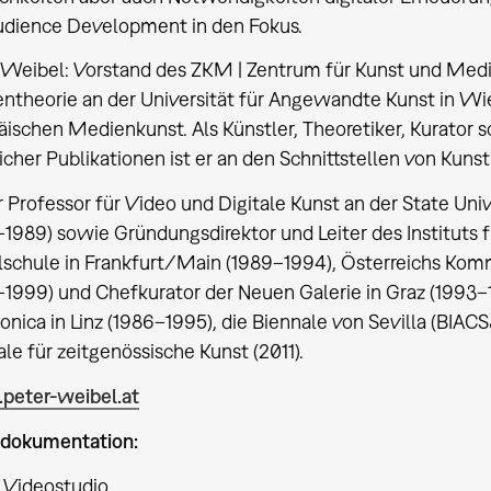
udience Development in den Fokus.
 Weibel: Vorstand des ZKM | Zentrum für Kunst und Medi
theorie an der Universität für Angewandte Kunst in Wien,
äischen Medienkunst. Als Künstler, Theoretiker, Kurator
icher Publikationen ist er an den Schnittstellen von Kuns
 Professor für Video und Digitale Kunst an der State Univ
–1989) sowie Gründungsdirektor und Leiter des Instituts
lschule in Frankfurt/Main (1989–1994), Österreichs Kom
1999) und Chefkurator der Neuen Galerie in Graz (1993–199
onica in Linz (1986–1995), die Biennale von Sevilla (BIA
le für zeitgenössische Kunst (2011).
eter-weibel.at
dokumentation:
 Videostudio