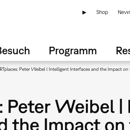
▶
Shop
News
Besuch
Programm
Re
Tplaces: Peter Weibel | Intelligent Interfaces and the Impact o
Peter Weibel | I
d the Impact on