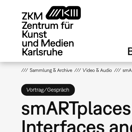
Direkt
zum
Inhalt
Sammlung & Archive
Video & Audio
smAR
Vortrag/Gespräch
smARTplaces: 
Interfaces an