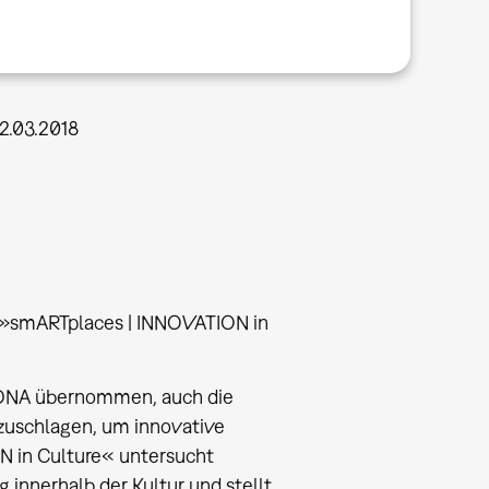
2.03.2018
z »smARTplaces | INNOVATION in
re DNA übernommen, auch die
nzuschlagen, um innovative
N in Culture« untersucht
innerhalb der Kultur und stellt