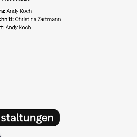
a:
Andy Koch
chnitt:
Christina Zartmann
tt:
Andy Koch
nstaltungen