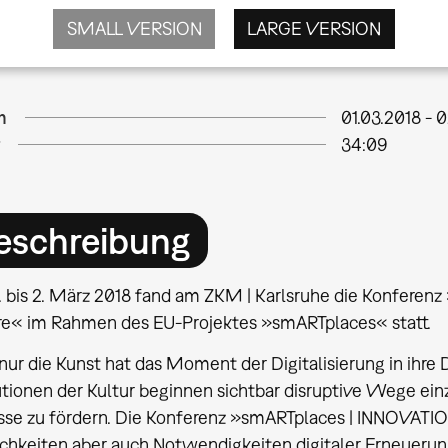
SMALL VERSION
LARGE VERSION
m
01.03.2018
-
0
34:09
eschreibung
. bis 2. März 2018 fand am ZKM | Karlsruhe die Konferen
re« im Rahmen des EU-Projektes »smARTplaces« statt.
 nur die Kunst hat das Moment der Digitalisierung in ih
tutionen der Kultur beginnen sichtbar disruptive Wege ei
sse zu fördern. Die Konferenz »smARTplaces | INNOVATIO
chkeiten aber auch Notwendigkeiten digitaler Erneuerung 