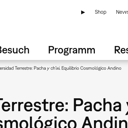
▶
Shop
News
Besuch
Programm
Re
ersidad Terrestre: Pacha y ch'ixi. Equilibrio Cosmológico Andino
rrestre: Pacha y
osmológico Andi