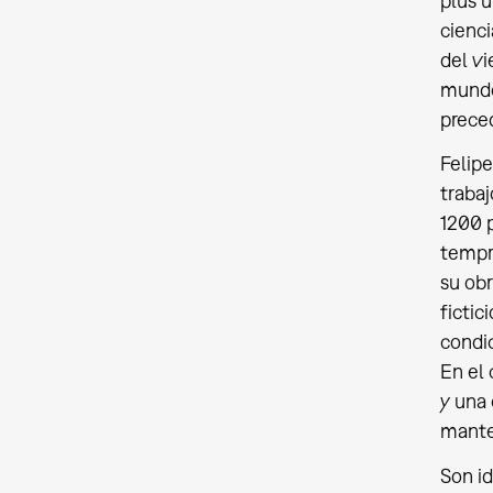
plus u
cienci
del vi
mundo,
prece
Felip
trabaj
1200 p
tempra
su obr
fictic
condic
En el 
y una
mante
Son id