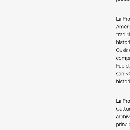
La Pro
Améric
tradic
histor
Cusica
compre
Fue cl
son »O
histor
La Pro
Cultur
archiv
princi