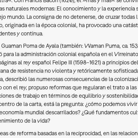
ltra«. Con Francis Bacon (1620), el »más y más« se convirti
as naturales modernas: El conocimiento y la experiencia s
ejo mundo. La consigna de no detenerse, de cruzar todas la
 originada en la época colonial, ha provocado una catástr
dentes y continua.
e Guaman Poma de Ayala (también: Waman Puma, ca. 1530
ó para la administración colonial española en el Virreinato
áginas al rey español Felipe III (1598–1621) a principios de
na de resistencia no violenta y retóricamente sofisticada 
a, describió las numerosas consecuencias de la colonizaci
io con el rey, propuso reformas que regularan el trato a la
iones de trabajo en términos de equilibrio y sostenibilida
centro de la carta, está la pregunta: ¿cómo podemos vivir
 economía mundial descarrilados? ¿Qué fundamentos cult
nimiento de la vida?
eas de reforma basadas en la reciprocidad, en las relacio