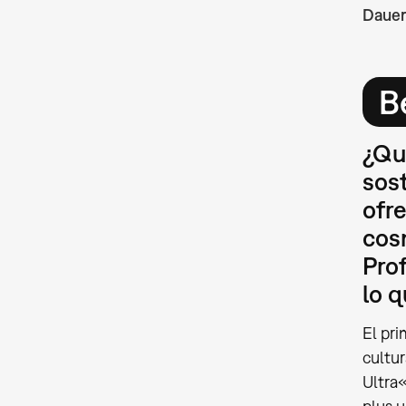
Dauer
B
¿Qu
sos
ofr
cosm
Prof
lo 
El pr
cultur
Ultra«