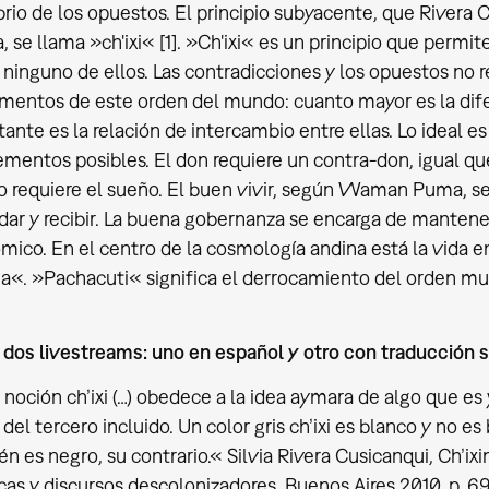
brio de los opuestos. El principio subyacente, que Rivera
, se llama »ch'ixi« [1]. »Ch'ixi« es un principio que permi
 ninguno de ellos. Las contradicciones y los opuestos no 
mentos de este orden del mundo: cuanto mayor es la dife
ante es la relación de intercambio entre ellas. Lo ideal e
ementos posibles. El don requiere un contra-don, igual que
o requiere el sueño. El buen vivir, según Waman Puma, s
dar y recibir. La buena gobernanza se encarga de mantener
ico. En el centro de la cosmología andina está la vida 
a«. »Pachacuti« significa el derrocamiento del orden mu
dos livestreams: uno en español y otro con traducción s
a noción ch’ixi (…) obedece a la idea aymara de algo que es y 
 del tercero incluido. Un color gris ch’ixi es blanco y no es
n es negro, su contrario.« Silvia Rivera Cusicanqui, Ch’ix
cas y discursos descolonizadores, Buenos Aires 2010, p. 69