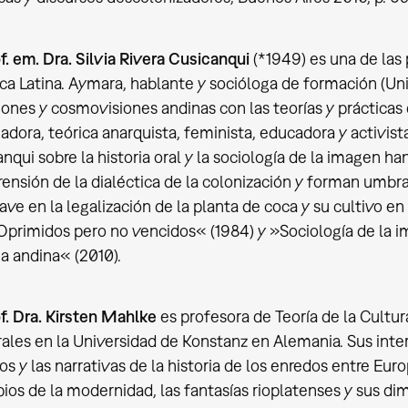
f. em. Dra. Silvia Rivera Cusicanqui
(*1949) es una de las 
a Latina. Aymara, hablante y socióloga de formación (Univ
iones y cosmovisiones andinas con las teorías y prácticas
iadora, teórica anarquista, feminista, educadora y activist
nqui sobre la historia oral y la sociología de la imagen ha
nsión de la dialéctica de la colonización y forman umbral
ave en la legalización de la planta de coca y su cultivo e
primidos pero no vencidos« (1984) y »Sociología de la im
ia andina« (2010).
f. Dra. Kirsten Mahlke
es profesora de Teoría de la Cultu
ales en la Universidad de Konstanz en Alemania. Sus inter
os y las narrativas de la historia de los enredos entre Eu
pios de la modernidad, las fantasías rioplatenses y sus di