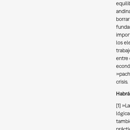
equili
andina
borrar
funda
import
los el
trabaj
entre 
económ
»pach
crisis.
Habrá 
[1] »L
lógica
tambié
prácti