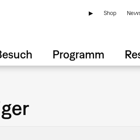
▶
Shop
News
Besuch
Programm
Re
iger