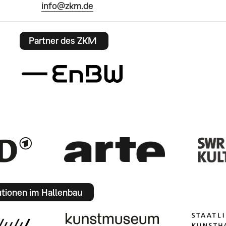
info@zkm.de
Partner des ZKM
utionen im Hallenbau