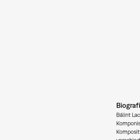
Biograf
Bálint La
Komponist
Kompositi