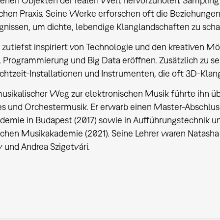
enen Objekten der realen Welt hervorzuholen. Sampling is
chen Praxis. Seine Werke erforschen oft die Beziehunge
gnissen, um dichte, lebendige Klanglandschaften zu scha
t zutiefst inspiriert von Technologie und den kreativen M
 Programmierung und Big Data eröffnen. Zusätzlich zu s
chtzeit-Installationen und Instrumenten, die oft 3D-Klan
usikalischer Weg zur elektronischen Musik führte ihn übe
 und Orchestermusik. Er erwarb einen Master-Abschluss i
emie in Budapest (2017) sowie in Aufführungstechnik un
hen Musikakademie (2021). Seine Lehrer waren Natasha Ba
 und Andrea Szigetvári.