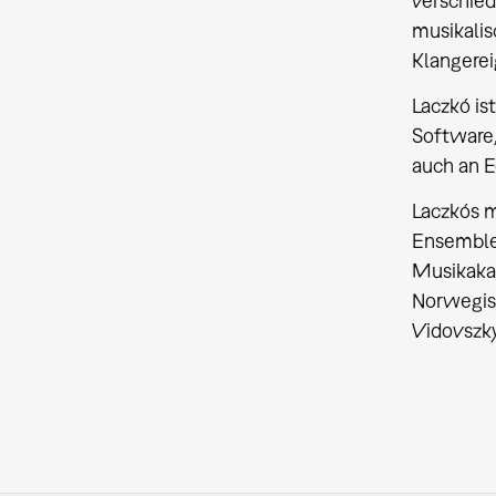
verschied
musikalis
Klangerei
Laczkó is
Software,
auch an E
Laczkós m
Ensembles
Musikakad
Norwegisc
Vidovszky