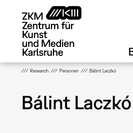
Direkt
zum
Inhalt
Research
Personen
Bálint Laczkó
Bálint Laczkó