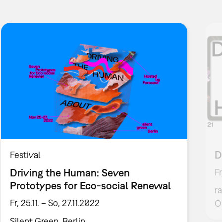
D
Festival
Driving the Human: Seven
Fr
Prototypes for Eco-social Renewal
r
Fr, 25.11. – So, 27.11.2022
O
Silent Green, Berlin