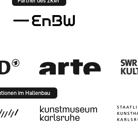
Partner des ZKM
utionen im Hallenbau