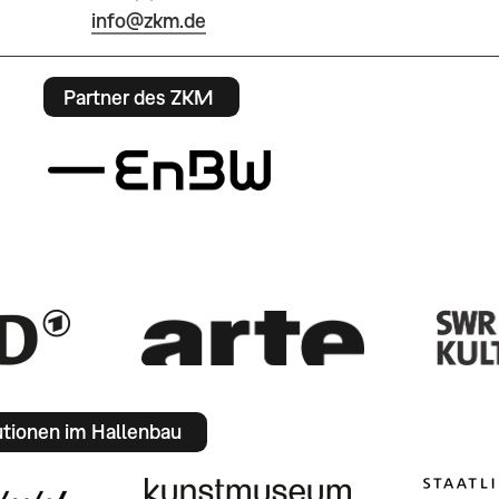
info@zkm.de
Partner des ZKM
utionen im Hallenbau