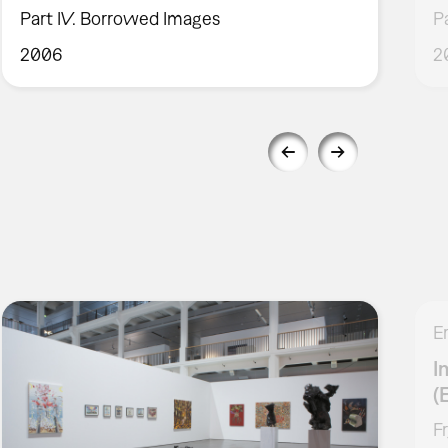
Part IV. Borrowed Images
P
2006
2
E
I
(
F