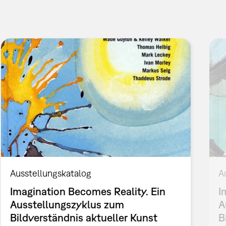
Ausstellungskatalog
A
Imagination Becomes Reality. Ein
I
Ausstellungszyklus zum
A
Bildverständnis aktueller Kunst
B