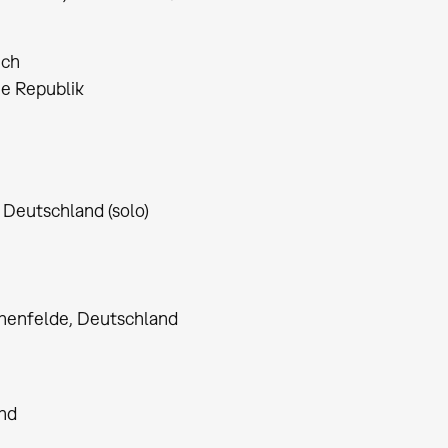
ich
he Republik
 Deutschland (solo)
othenfelde, Deutschland
and