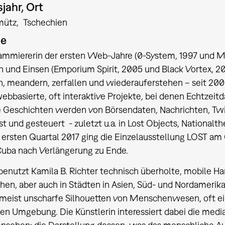
jahr, Ort
mütz
Tschechien
ie
ammiererin der ersten Web-Jahre (0-System, 1997 und M-S
n und Einsen (Emporium Spirit, 2005 und Black Vortex, 
, meandern, zerfallen und wiederauferstehen – seit 20
webbasierte, oft interaktive Projekte, bei denen Echtzeit
 Geschichten werden von Börsendaten, Nachrichten, Twitt
st und gesteuert - zuletzt u.a. in Lost Objects, Nationalth
m ersten Quartal 2017 ging die Einzelausstellung LOST 
Cuba nach Verlängerung zu Ende.
 benutzt Kamila B. Richter technisch überholte, mobile H
hen, aber auch in Städten in Asien, Süd- und Nordamer
meist unscharfe Silhouetten von Menschenwesen, oft ei
en Umgebung. Die Künstlerin interessiert dabei die media