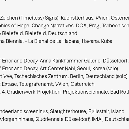
) Zeichen (Time(less) Signs), Kuenstlerhaus, Wien, Österre
hies of Hope: Change Narratives, DOX, Prag, Tschechisc
e Bielefeld, Bielefeld, Deutschland
na Biennial - La Bienal de La Habana, Havana, Kuba
 Error and Decay, Anna Klinkhammer Galerie, Düsseldorf,
 Error and Decay, Art Center Nabi, Seoul, Korea (solo)
 We, Tschechisches Zentrum, Berlin, Deutschland (solo)
xtase, Telegrafenamt, Wien, Österreich
t 4, Gradierwerk-Projektion, Projektionsbiennale, Bad R
ndeerland screenings, Slaughterhouse, Egilsstair, Island
Morgen hinaus, Qudriennale Düsseldorf, IMAI, Deutschl