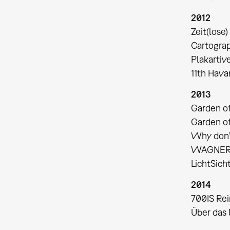
2012
Zeit(lose
Cartograp
Plakartiv
11th Hava
2013
Garden of
Garden of
Why don’t
WAGNER E
LichtSich
2014
700IS Rei
Über das 