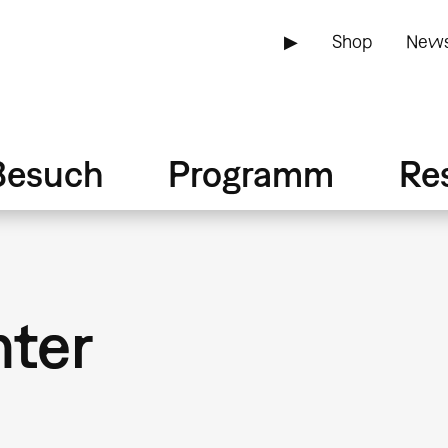
▶
Shop
News
Besuch
Programm
Re
hter