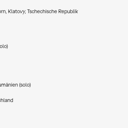
orn, Klatovy, Tschechische Republik
olo)
umänien (solo)
chland