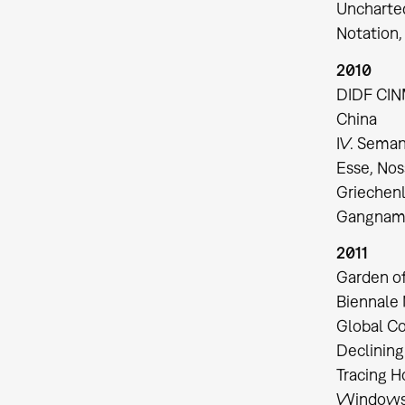
Uncharted
Notation,
2010
DIDF CINM
China
IV. Seman
Esse, No
Griechen
Gangnam 
2011
Garden of
Biennale
Global C
Declining
Tracing 
Windows 