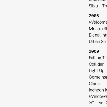
Sibiu – T
2008
Welcome t
Mostra SE
Bienal In
Urban Scr
2009
Falling T
Collider:
Light Up 
Gemeinsa
China
Incheon I
Windows 
YOU-ser 2