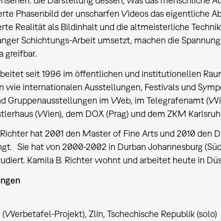
sehen: die Darstellung dessen, was das menschliche Auge 
ierte Phasenbild der unscharfen Videos das eigentliche Ab
rte Realität als Bildinhalt und die altmeisterliche Technik
ger Schichtungs-Arbeit umsetzt, machen die Spannungsv
a greifbar.
rbeitet seit 1996 im öffentlichen und institutionellen Ra
n wie internationalen Ausstellungen, Festivals und Sympo
nd Gruppenausstellungen im Web, im Telegrafenamt (Wien
tlerhaus (Wien), dem DOX (Prag) und dem ZKM Karlsruhe
 Richter hat 2001 den Master of Fine Arts und 2010 den D
ngt. Sie hat von 2000-2002 in Durban Johannesburg (Südaf
udiert. Kamila B. Richter wohnt und arbeitet heute in Düs
ungen
 (Werbetafel-Projekt), Zlín, Tschechische Republik (solo)