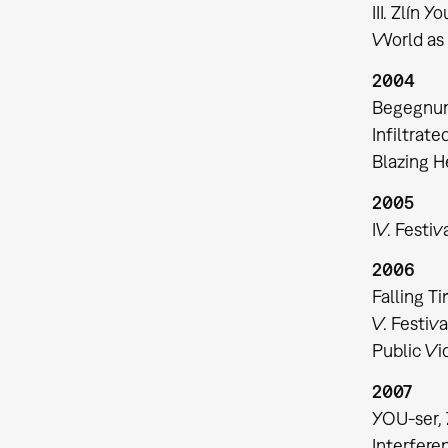
III. Zlín 
World as 
2004
Begegnun
Infiltrat
Blazing H
2005
IV. Festi
2006
Falling T
V. Festiv
Public Vi
2007
YOU-ser,
Interfere