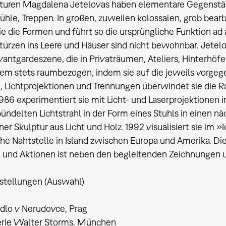
pturen Magdalena Jetelovas haben elementare Gegenstä
tühle, Treppen. In großen, zuweilen kolossalen, grob bea
sie die Formen und führt so die ursprüngliche Funktion ad
türzen ins Leere und Häuser sind nicht bewohnbar. Jetelo
vantgardeszene, die in Privaträumen, Ateliers, Hinterhöfen 
dem stets raumbezogen, indem sie auf die jeweils vorgege
, Lichtprojektionen und Trennungen überwindet sie die
1986 experimentiert sie mit Licht- und Laserprojektionen in
ündelten Lichtstrahl in der Form eines Stuhls in einen n
iner Skulptur aus Licht und Holz. 1992 visualisiert sie im 
he Nahtstelle in Island zwischen Europa und Amerika. D
 und Aktionen ist neben den begleitenden Zeichnungen und
stellungen (Auswahl)
dlo v Nerudovce, Prag
erie Walter Storms, München