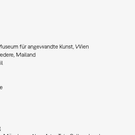
 Museum für angewandte Kunst, Wien
vedere, Mailand
il
he
g