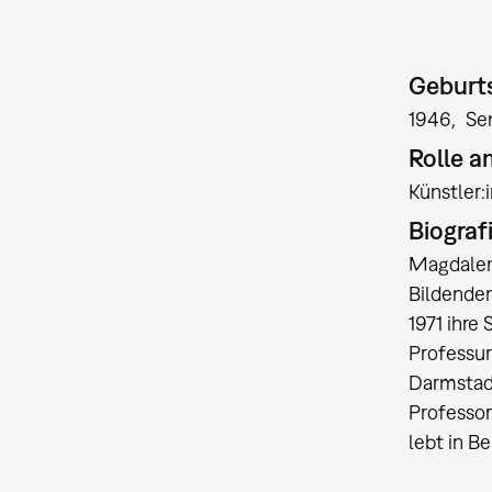
Geburts
1946
Se
Rolle 
Künstler
Biograf
Magdalena
Bildenden
1971 ihre
Professur
Darmstadt
Professor
lebt in B