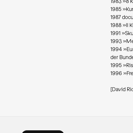
1983 »8 K
1985 »Ku
1987 docu
1988 »II 
1991 »Sku
1993 »Me
1994 »Eur
der Bunde
1995 »Ris
1996 »Fr
[David Ri