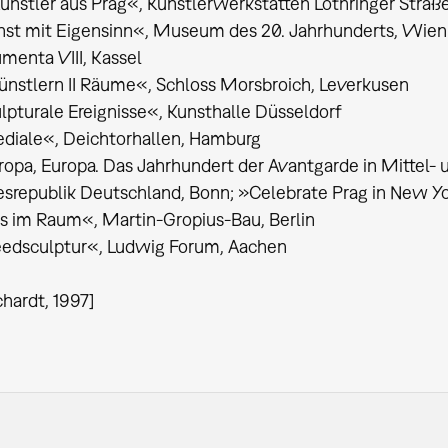
ünstler aus Prag«, Künstlerwerkstätten Lothringer Straß
nst mit Eigensinn«, Museum des 20. Jahrhunderts, Wien
menta VIII, Kassel
Künstlern II Räume«, Schloss Morsbroich, Leverkusen
lpturale Ereignisse«, Kunsthalle Düsseldorf
diale«, Deichtorhallen, Hamburg
opa, Europa. Das Jahrhundert der Avantgarde in Mittel- 
srepublik Deutschland, Bonn; »Celebrate Prag in New Yo
s im Raum«, Martin-Gropius-Bau, Berlin
eedsculptur«, Ludwig Forum, Aachen
chardt, 1997]