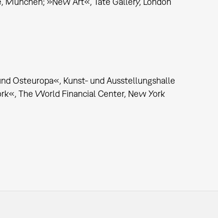
e, München; »New Art«, Tate Gallery, London
und Osteuropa«, Kunst- und Ausstellungshalle
rk«, The World Financial Center, New York