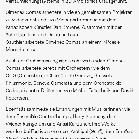
Verräumlichungssystems in 3D-Ambisonics uraufgeführt.
Giménez-Comas arbeitete in vielen gemeinsamen Projekten
zu Videokunst und Live-Videoperformance mit dem
kanadischen Künstler Dan Browne. Zusammen mit der
Schriftstellerin und Dichterin Laure
Gauthier arbeitete Giménez-Comas an einem »Poesie-
Monodrama«.
Auch der Orchestrierung ist sie sehr verbunden. Giménez-
Comas arbeitete bereits mit Orchestern wie dem
OCG (Orchestre de Chambre de Genève), Brussels
Philarmonic, Geneva Camerata und dem Orchestre de
Cadaqués unter Dirigenten wie Michel Tabachnik und David
Robertson.
Ebenfalls sammelte sie Erfahrungen mit MusikerInnen wie
dem Ensemble Contrechamps, Harry Sparnaay, dem
Wiener Klangorum und Anssi Karttunen. Ihre Werke
wurden bei Festivals wie dem Archipel (Genf), dem Emufest
(Rom) und dem Presences (Paris) gespielt. Auch