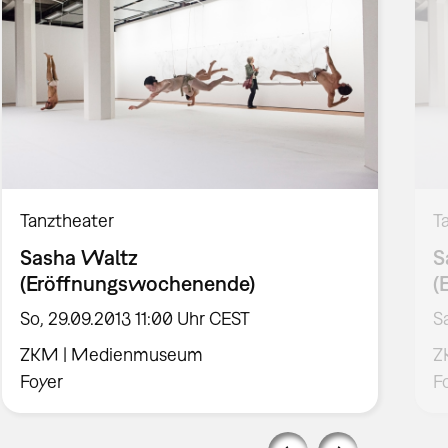
Tanztheater
T
Sasha Waltz
S
(Eröffnungswochenende)
(
So, 29.09.2013 11:00 Uhr CEST
S
ZKM | Medienmuseum
Z
Foyer
F