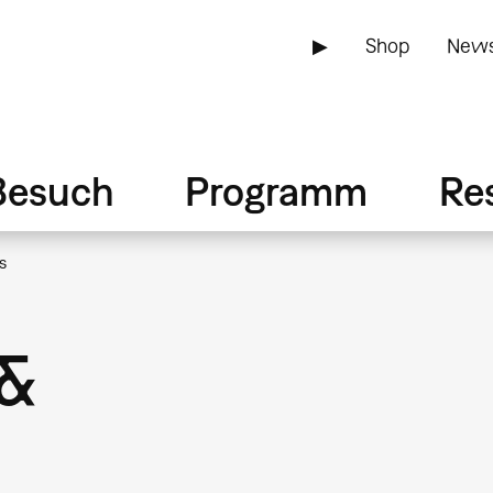
▶
Shop
News
Besuch
Programm
Re
s
 &