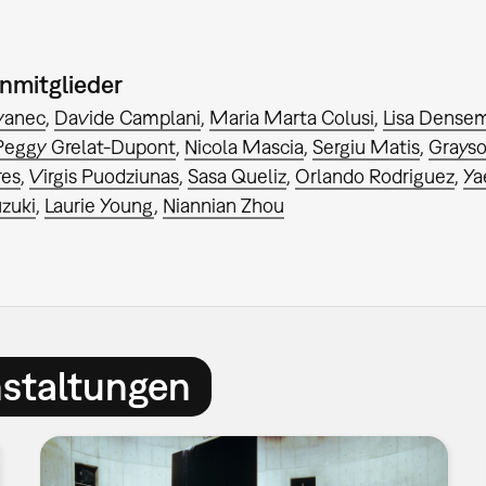
nmitglieder
ovanec
Davide Camplani
Maria Marta Colusi
Lisa Dense
Peggy Grelat-Dupont
Nicola Mascia
Sergiu Matis
Grays
res
Virgis Puodziunas
Sasa Queliz
Orlando Rodriguez
Ya
zuki
Laurie Young
Niannian Zhou
nstaltungen