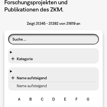
Forschungsprojekten und
Publikationen des ZKM.
Zeigt 31345 - 31392 von 31619 an
Kategorie
Name aufsteigend
Name aufsteigend
A
B
C
D
E
F
G