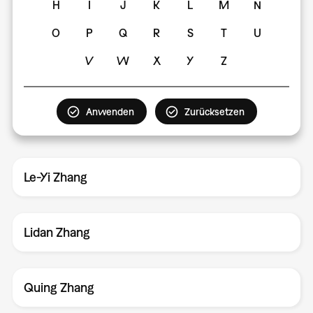
H
I
J
K
L
M
N
O
P
Q
R
S
T
U
V
W
X
Y
Z
Le-Yi Zhang
Lidan Zhang
Quing Zhang