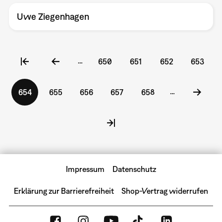
Uwe Ziegenhagen
Seitennummerierung
…
Seite
650
Seite
651
Seite
652
Seite
653
…
Aktuelle
654
Seite
655
Seite
656
Seite
657
Seite
658
Seite
Impressum
Datenschutz
Erklärung zur Barrierefreiheit
Shop-Vertrag widerrufen