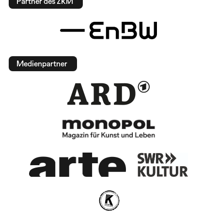
Partner des ZKM
Medienpartner