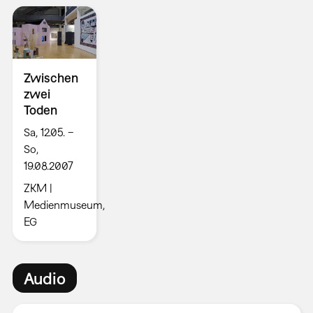
Zwischen
zwei
Toden
Sa, 12.05. –
So,
19.08.2007
ZKM |
Medienmuseum,
EG
Audio