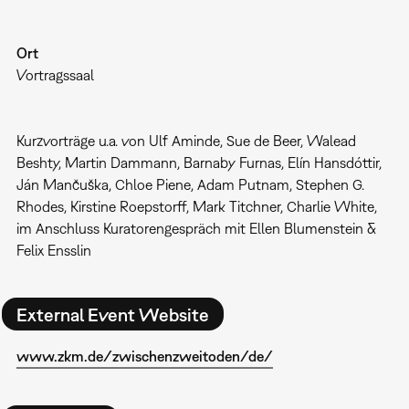
Ort
Vortragssaal
Kurzvorträge u.a. von Ulf Aminde, Sue de Beer, Walead
Beshty, Martin Dammann, Barnaby Furnas, Elín Hansdóttir,
Ján Mančuška, Chloe Piene, Adam Putnam, Stephen G.
Rhodes, Kirstine Roepstorff, Mark Titchner, Charlie White,
im Anschluss Kuratorengespräch mit Ellen Blumenstein &
Felix Ensslin
External Event Website
www.zkm.de/zwischenzweitoden/de/