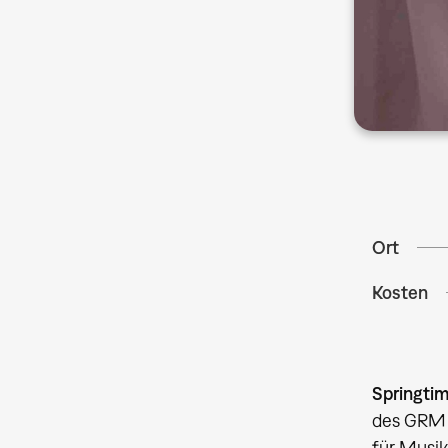
Ort
Kosten
Springti
des GRM P
für Musik