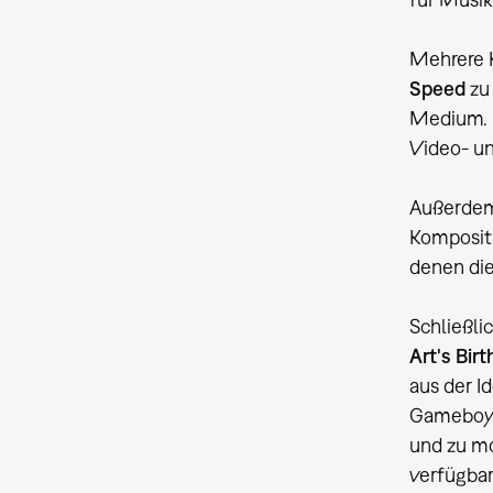
Mehrere K
Speed
zu 
Medium. I
Video- un
Außerdem
Komposit
denen di
Schließli
Art's Bir
aus der 
Gameboy-M
und zu mo
verfügbar