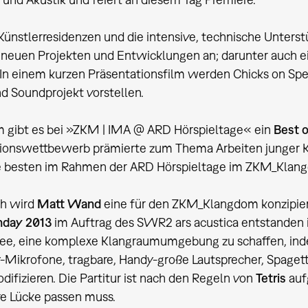
ünstlerresidenzen und die intensive, technische Unterst
neuen Projekten und Entwicklungen an; darunter auch ei
n einem kurzen Präsentationsfilm werden Chicks on Spe
d Soundprojekt vorstellen.
 gibt es bei »ZKM | IMA @ ARD Hörspieltage« ein
Best 
ionswettbewerb prämierte zum Thema Arbeiten junger K
e besten im Rahmen der ARD Hörspieltage im ZKM_Klang
ch wird
Matt Wand
eine für den ZKM_Klangdom konzipier
thday 2013
im Auftrag des SWR2 ars acustica entstanden i
Idee, eine komplexe Klangraumumgebung zu schaffen, in
ikrofone, tragbare, Handy-große Lautsprecher, Spagetti
difizieren. Die Partitur ist nach den Regeln von
Tetris
auf
e Lücke passen muss.