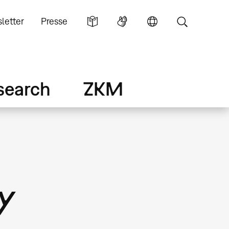
letter
Presse
search
ZKM
ry