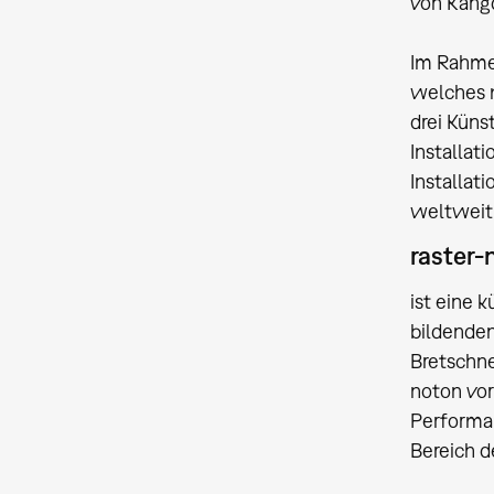
von Kangd
Im Rahme
welches m
drei Küns
Installat
Installat
weltweit 
raster-
ist eine 
bildenden
Bretschne
noton vor
Performan
Bereich d