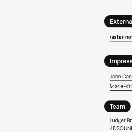
Extern
raster-no
Impres
John Con
Marie-Kri
Team
Ludger Br
4DSOUND),