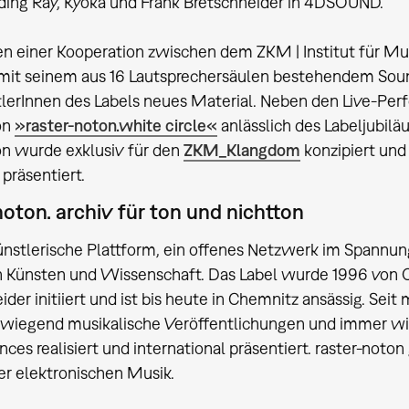
ing Ray, Kyoka und Frank Bretschneider in 4DSOUND.
n einer Kooperation zwischen dem ZKM | Institut für M
it seinem aus 16 Lautsprechersäulen bestehendem Sounds
tlerInnen des Labels neues Material. Neben den Live-Perf
ion
»raster-noton.white circle«
anlässlich des Labeljubil
ion wurde exklusiv für den
ZKM_Klangdom
konzipiert und
präsentiert.
noton. archiv für ton und nichtton
künstlerische Plattform, ein offenes Netzwerk im Spannu
 Künsten und Wissenschaft. Das Label wurde 1996 von Ol
ider initiiert und ist bis heute in Chemnitz ansässig. Sei
wiegend musikalische Veröffentlichungen und immer wie
ces realisiert und international präsentiert. raster-noton
er elektronischen Musik.