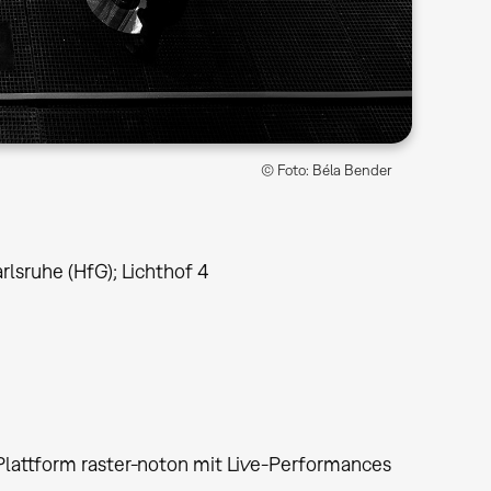
© Foto: Béla Bender
rlsruhe (HfG); Lichthof 4
Plattform raster-noton mit Live-Performances