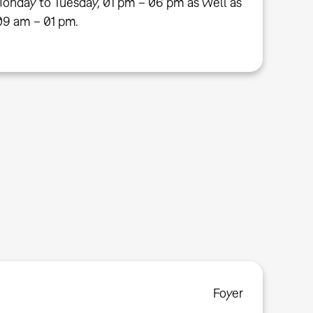
onday to Tuesday, 01 pm – 06 pm as well as
09 am – 01 pm.
Foyer