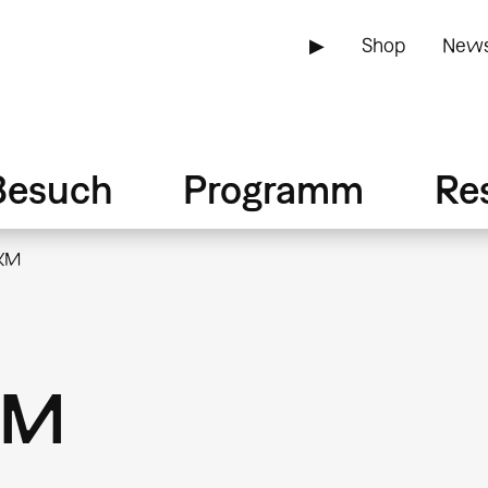
▶
Shop
News
Besuch
Programm
Re
ZKM
KM