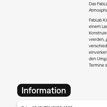
Das FabL
Atmosphär
FabLab Ka
einem Las
Konstruie
werden, g
verschie
einwirken
den Umgan
Termine 
Information