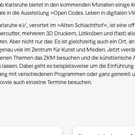
ab Karlsruhe bietet in den kommenden Monaten einige Ku
e in die Ausstellung »Open Codes. Leben in digitalen W
rlsruhe e.V., verortet im »Alten Schlachthof«, ist eine
ercutter, mehreren 3D Druckern, Lötkolben und (fast) a
ren. Aber nicht nur das: Es ist gleichzeitig auch ein Ort,
enau wie im Zentrum für Kunst und Medien. Jetzt werde
denen Themen das ZKM besuchen und die künstlerische A
 lassen. Dabei geht es beispielsweise um die Einführun
g mit verschiedenen Programmen oder ganz generell um 
sowie auch einzelne Termine besuchen.