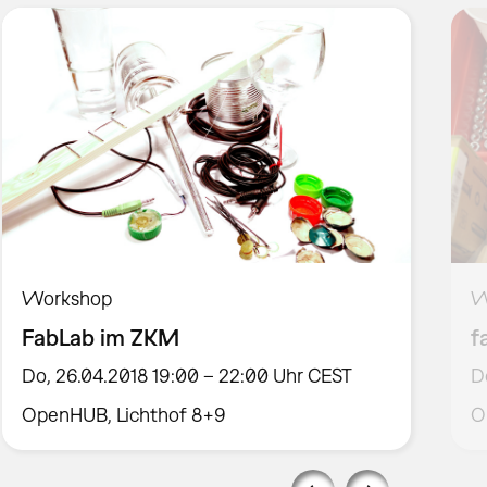
Workshop
W
FabLab im ZKM
f
Do, 26.04.2018 19:00 – 22:00 Uhr CEST
D
OpenHUB, Lichthof 8+9
O