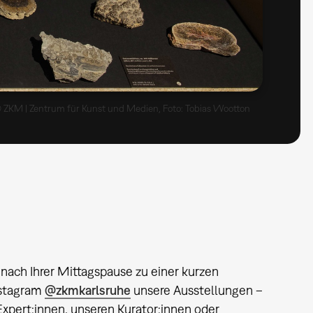
 ZKM | Zentrum für Kunst und Medien, Foto: Tobias Wootton
nach Ihrer Mittagspause zu einer kurzen
nstagram
@zkmkarlsruhe
unsere Ausstellungen –
xpert:innen, unseren Kurator:innen oder