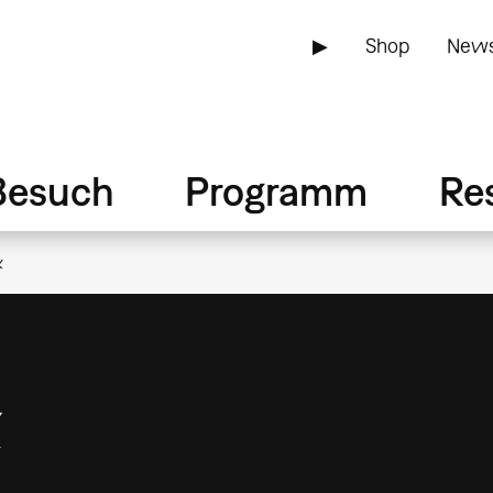
▶
Shop
News
Besuch
Programm
Re
k
k