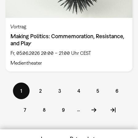
Vortrag
Making Politics: Commemoration, Resistance,
and Play
Fr, 05.06.2026 20:00 – 21:00 Uhr CEST
Medientheater
Seitennummerierung
Aktuelle
1
Seite
2
Seite
3
Seite
4
Seite
5
Seite
6
Seite
…
Seite
7
Seite
8
Seite
9